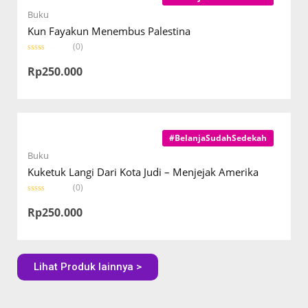
f
5
Buku
Kun Fayakun Menembus Palestina
(0)
R
a
Rp
250.000
t
e
d
0
o
u
t
o
#BelanjaSudahSedekah
f
5
Buku
Kuketuk Langi Dari Kota Judi – Menjejak Amerika
(0)
R
a
Rp
250.000
t
e
d
0
o
u
Lihat Produk lainnya >
t
o
f
5