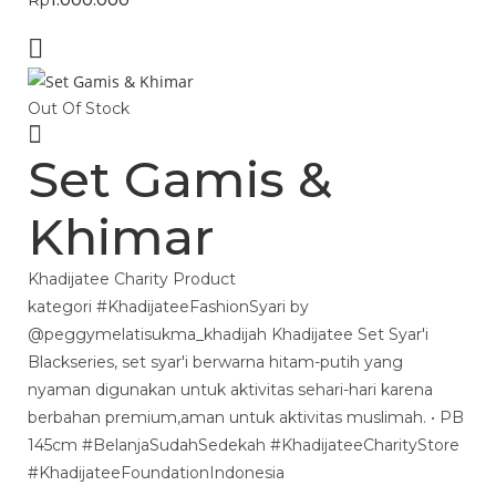
Rp
1.000.000
Out Of Stock
Set Gamis &
Khimar
Khadijatee Charity Product
kategori #KhadijateeFashionSyari by
@peggymelatisukma_khadijah Khadijatee Set Syar'i
Blackseries, set syar'i berwarna hitam-putih yang
nyaman digunakan untuk aktivitas sehari-hari karena
berbahan premium,aman untuk aktivitas muslimah. • PB
145cm #BelanjaSudahSedekah #KhadijateeCharityStore
#KhadijateeFoundationIndonesia