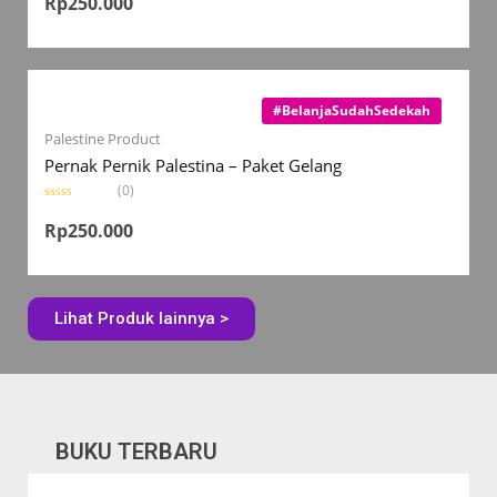
Rp
250.000
t
e
d
0
o
u
t
o
#BelanjaSudahSedekah
f
5
Palestine Product
Pernak Pernik Palestina – Paket Gelang
(0)
R
a
Rp
250.000
t
e
d
0
o
u
Lihat Produk lainnya >
t
o
f
5
BUKU TERBARU