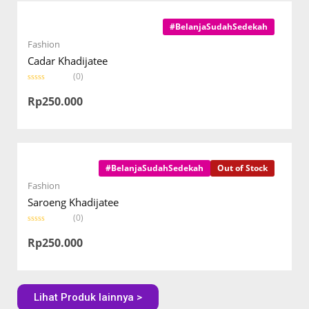
u
t
o
#BelanjaSudahSedekah
f
5
Fashion
Cadar Khadijatee
(0)
R
a
Rp
250.000
t
e
d
0
o
u
t
o
#BelanjaSudahSedekah
Out of Stock
f
5
Fashion
Saroeng Khadijatee
(0)
R
a
Rp
250.000
t
e
d
0
o
u
Lihat Produk lainnya >
t
o