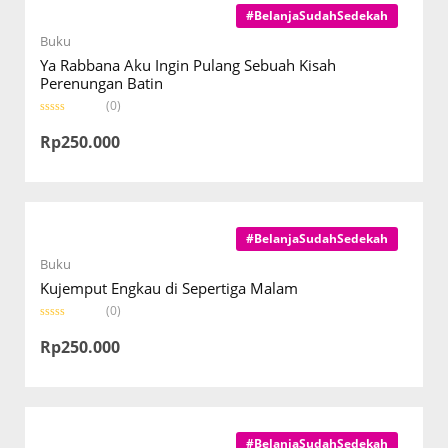
#BelanjaSudahSedekah
Buku
Ya Rabbana Aku Ingin Pulang Sebuah Kisah
Perenungan Batin
(0)
R
a
Rp
250.000
t
e
d
0
o
u
t
o
#BelanjaSudahSedekah
f
5
Buku
Kujemput Engkau di Sepertiga Malam
(0)
R
a
Rp
250.000
t
e
d
0
o
u
t
o
#BelanjaSudahSedekah