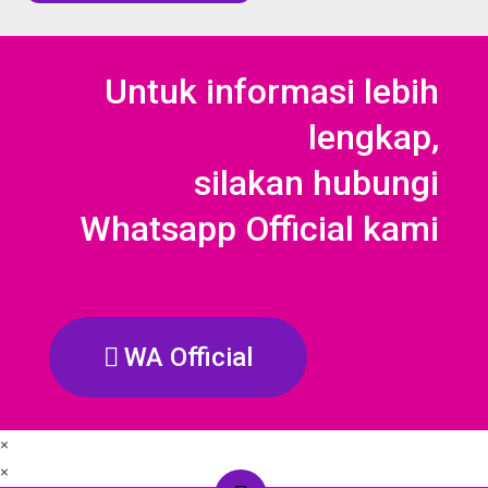
f
5
Untuk informasi lebih
lengkap,
silakan hubungi
Whatsapp Official kami
WA Official
×
×