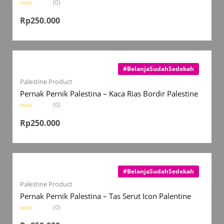
(0)
R
a
Rp
250.000
t
e
d
0
o
u
t
o
#BelanjaSudahSedekah
f
5
Palestine Product
Pernak Pernik Palestina – Kaca Rias Bordir Palestine
(0)
R
a
Rp
250.000
t
e
d
0
o
u
t
o
#BelanjaSudahSedekah
f
5
Palestine Product
Pernak Pernik Palestina – Tas Serut Icon Palentine
(0)
R
a